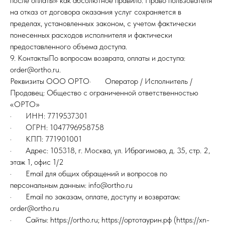
после оплаты» как абсолютное правило. Право пользователя
на отказ от договора оказания услуг сохраняется в
пределах, установленных законом, с учетом фактически
понесенных расходов исполнителя и фактически
предоставленного объема доступа.
9. КонтактыПо вопросам возврата, оплаты и доступа:
order@ortho.ru.
Реквизиты ООО ОРТО· Оператор / Исполнитель /
Продавец: Общество с ограниченной ответственностью
«ОРТО»
· ИНН: 7719537301
· ОГРН: 1047796958758
· КПП: 771901001
· Адрес: 105318, г. Москва, ул. Ибрагимова, д. 35, стр. 2,
этаж 1, офис 1/2
· Email для общих обращений и вопросов по
персональным данным: info@ortho.ru
· Email по заказам, оплате, доступу и возвратам:
order@ortho.ru
· Сайты: https://ortho.ru; https://ортотаурин.рф (https://xn-