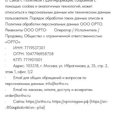
6. Связь с Политикой ПДнИнформация, собранная с
помощью cookies и аналогичных технологий, может
относиться к персональным данным или техническим данным
пользователя. Порядок обработки таких данных описан в
Политике обработки персональных данных ООО ОРТО.
Реквизиты ООО ОРТО· Оператор / Исполнитель /
Продавец: Общество с ограниченной ответственностью
«ОРТО»
· ИНН: 7719537301
· ОГРН: 1047796958758
· КПП: 771901001
· Адрес: 105318, г. Москва, ул. Ибрагимова, д. 35, стр. 2,
этаж 1, офис 1/2
· Email для общих обращений и вопросов по
персональным данным: info@ortho.ru
· Email по заказам, оплате, доступу и возвратам:
order@ortho.ru
· Сайты: https://ortho.ru; https://ортотаурин.рф (https://xn-
-80aqpbalcnbl.xn--p1ai)